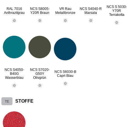
NCS S 5030-
RAL 7016
NCS S8005-
VR Rau
NCS S4040-R
Y70R
Anthrazitgrau
Y20R Braun
Metallbronze
Marsala
Terrakotta
NCS S4050-
NCS S7020-
NCS S6030-B
B40G
G50Y
Capri Blau
Wasserblau
Olivgrün
TE
STOFFE