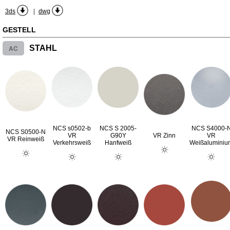
|
3ds
dwg
GESTELL
AC
STAHL
NCS s0502-b
NCS S 2005-
NCS S4000-
NCS S0500-N
VR
G90Y
VR Zinn
VR
VR Reinweiß
Verkehrsweiß
Hanfweiß
Weißaluminiu