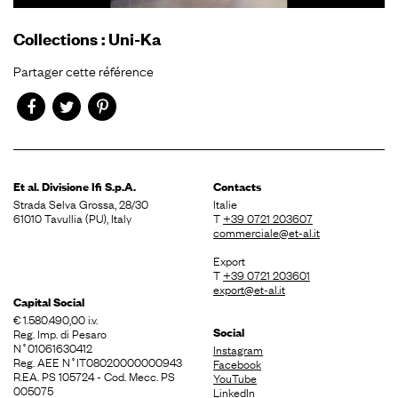
Collections
:
Uni-Ka
Partager cette référence
Et al. Divisione
Ifi S.p.A.
Contacts
Strada Selva Grossa, 28/30
Italie
61010 Tavullia (PU), Italy
T
+39 0721 203607
commerciale@et-al.it
Export
T
+39 0721 203601
export@et-al.it
Capital Social
€ 1.580.490,00 i.v.
Social
Reg. Imp. di Pesaro
N˚01061630412
Instagram
Reg. AEE N˚IT08020000000943
Facebook
R.EA. PS 105724 - Cod. Mecc. PS
YouTube
005075
LinkedIn