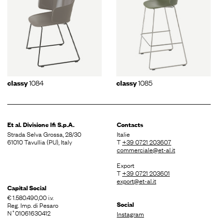
1084
1085
classy
classy
Et al. Divisione
Ifi S.p.A.
Contacts
Strada Selva Grossa, 28/30
Italie
61010 Tavullia (PU), Italy
T
+39 0721 203607
commerciale@et-al.it
Export
T
+39 0721 203601
export@et-al.it
Capital Social
€ 1.580.490,00 i.v.
Social
Reg. Imp. di Pesaro
N˚01061630412
Instagram