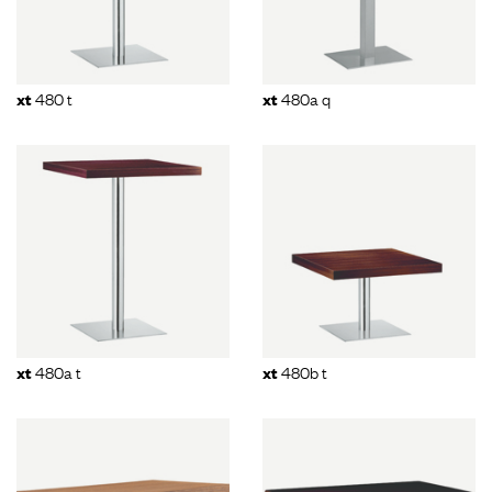
480 t
480a q
xt
xt
480a t
480b t
xt
xt