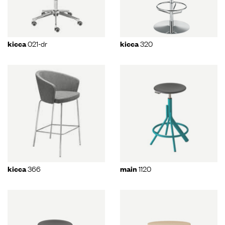
021-dr
320
kicca
kicca
366
1120
kicca
main