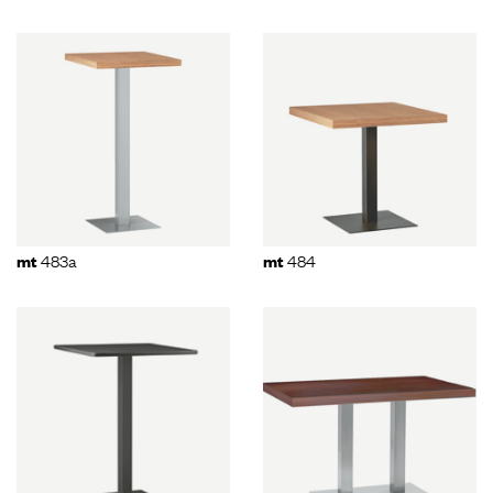
483a
484
mt
mt