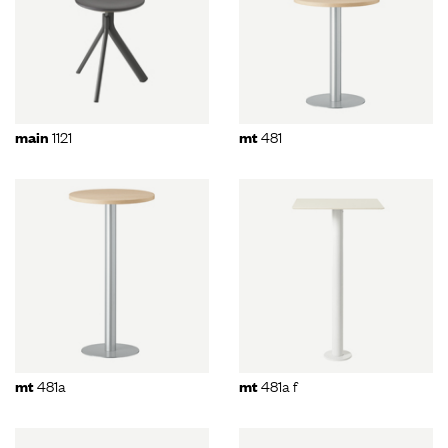
1121
481
main
mt
481a
481a f
mt
mt