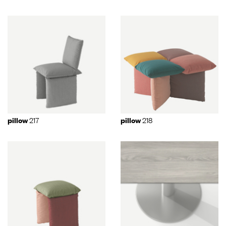
217
218
pillow
pillow