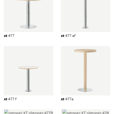
477
477 af
xt
xt
477 f
477a
xt
xt