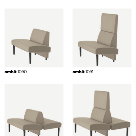
1050
1051
ambit
ambit