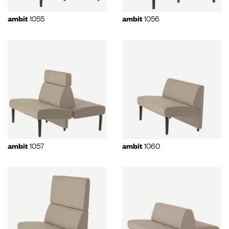
1055
1056
ambit
ambit
1057
1060
ambit
ambit