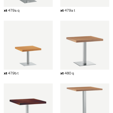
479a q
479a t
xt
xt
479b t
480 q
xt
xt