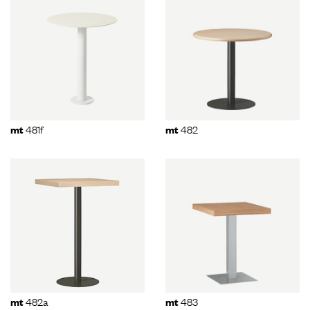
481f
482
mt
mt
482a
483
mt
mt