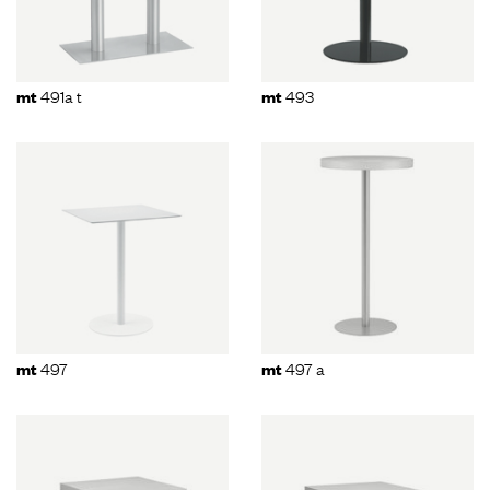
491a t
493
mt
mt
497
497 a
mt
mt