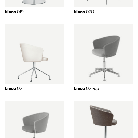
019
020
kicca
kicca
021
021-dp
kicca
kicca