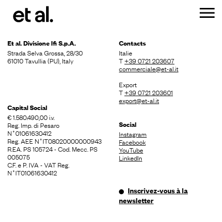
Et al. Divisione
Ifi S.p.A.
Contacts
Strada Selva Grossa, 28/30
Italie
61010 Tavullia (PU), Italy
T
+39 0721 203607
commerciale@et-al.it
Export
T
+39 0721 203601
export@et-al.it
Capital Social
€ 1.580.490,00 i.v.
Social
Reg. Imp. di Pesaro
N˚01061630412
Instagram
Reg. AEE N˚IT08020000000943
Facebook
R.EA. PS 105724 - Cod. Mecc. PS
YouTube
005075
LinkedIn
C.F. e P. IVA - VAT Reg.
N˚IT01061630412
Inscrivez-vous à la
newsletter