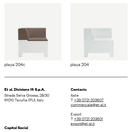
playa 204c
playa 204
Et al. Divisione
Ifi S.p.A.
Contacts
Strada Selva Grossa, 28/30
Italie
61010 Tavullia (PU), Italy
T
+39 0721 203607
commerciale@et-al.it
Export
T
+39 0721 203601
export@et-al.it
Capital Social