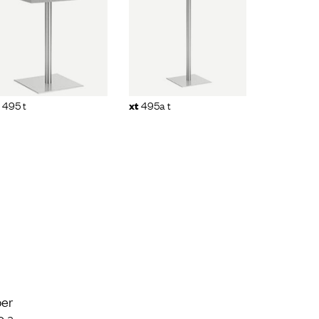
xt
495a t
495 t
495a t
xt
per
o a