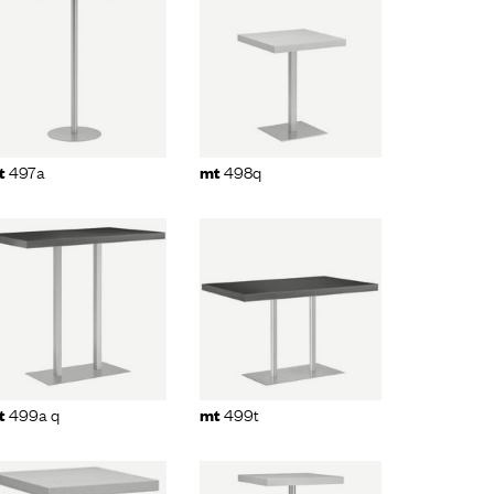
mt
498q
497a
498q
t
mt
mt
499t
499a q
499t
t
mt