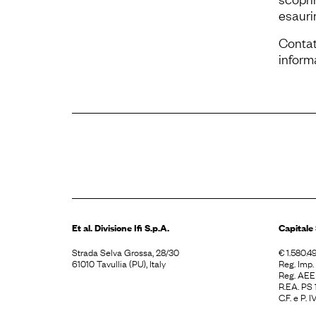
esauri
Contatt
informa
Et al. Divisione
Ifi S.p.A.
Capitale 
Strada Selva Grossa, 28/30
€ 1.580.49
61010 Tavullia (PU), Italy
Reg. Imp
Reg. AE
R.EA. PS
C.F. e P.