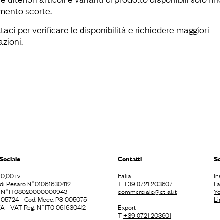
mento scorte.
aci per verificare le disponibilità e richiedere maggiori
zioni.
Sociale
Contatti
So
0,00 i.v.
Italia
In
. di Pesaro N˚01061630412
T
+39 0721 203607
F
E N˚IT08020000000943
commerciale@et-al.it
Y
 105724 - Cod. Mecc. PS 005075
Li
 IVA - VAT Reg. N˚IT01061630412
Export
T
+39 0721 203601