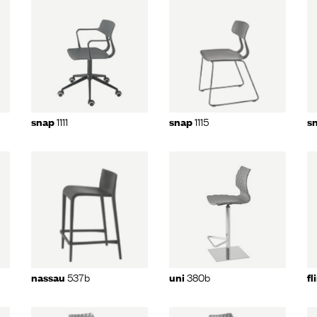
11
snap
1115
snap
1116
1111
1115
snap
snap
s
u
uni
380b
flint
549
537b
380b
nassau
uni
fl