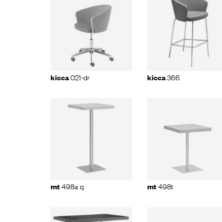
ca
021-
kicca
366
pillow
2
dr
021-dr
366
kicca
kicca
498a q
mt
498t
mt
498a
498a q
498t
mt
mt