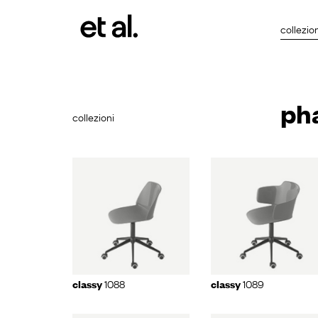
collezion
ph
collezioni
ssy
1088
classy
1089
snap
11
1088
1089
classy
classy