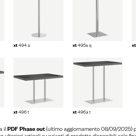
 a
xt
495a q
xt
495 t
494 a
495a q
xt
xt
xt
t
xt
496a t
496 t
496a t
xt
xt
a il
PDF Phase out
(ultimo aggiornamento 08/09/2025) 
e ulteriori articoli e varianti di prodotto disponibili solo fin