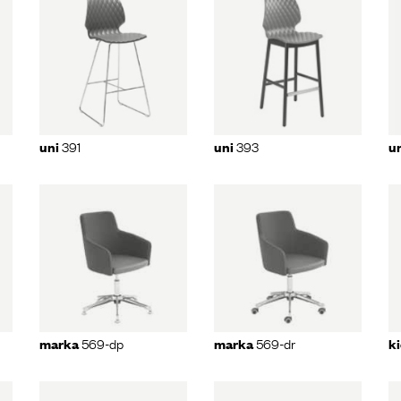
1
uni
393
uni
578-5r
391
393
uni
uni
u
69-
marka
569-
kicca
021-
dr
dp
569-dp
569-dr
marka
marka
k