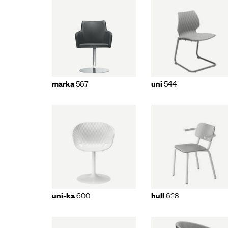
rka
567
uni
544
uni
39
567
544
marka
uni
marka
5
-ka
600
hull
628
dp
600
628
uni-ka
hull