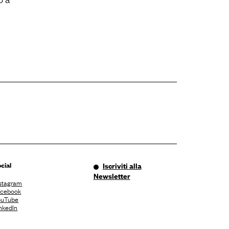
cial
Iscriviti alla
Newsletter
stagram
acebook
ouTube
nkedIn