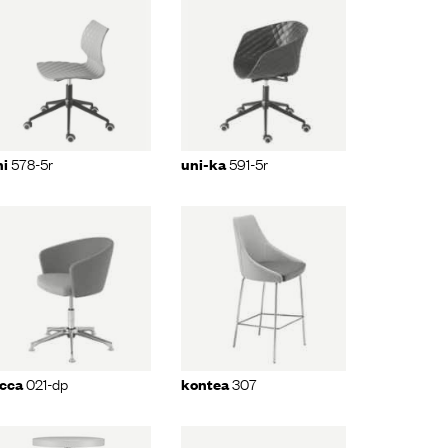
uni-ka
591-
5r
578-5r
591-5r
ni
uni-ka
kontea
307
021-dp
307
icca
kontea