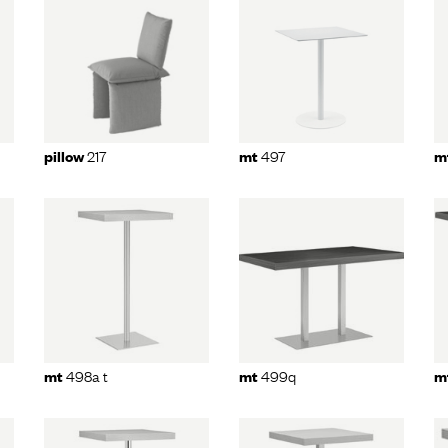
17
mt
497
mt
497a
217
497
pillow
mt
m
 t
mt
499q
mt
499a q
498a t
499q
mt
mt
m