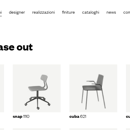
i
designer
realizzazioni
finiture
cataloghi
news
co
ase out
10
cuba
621
cuba
623
1110
621
snap
cuba
c