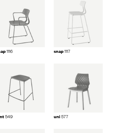
snap
1117
1116
1117
nap
snap
uni
577
549
577
int
uni