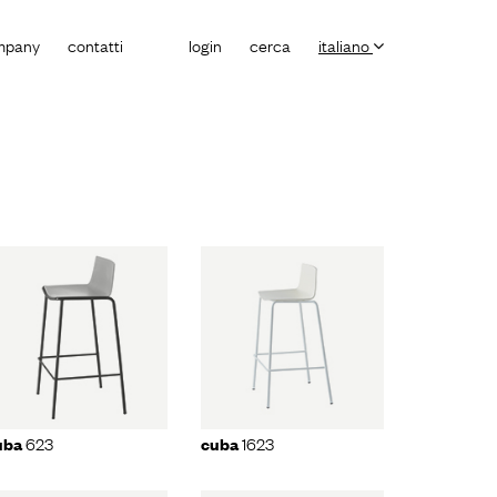
mpany
contatti
login
cerca
italiano
cuba
1623
623
1623
uba
cuba