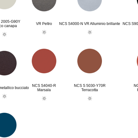
 2005-G90Y
VR Peltro
NCS S4000-N VR Alluminio brillante
NCS S90
co canapa
NCS S4040-R
NCS S 5030-Y70R
NC
etallico bucciato
Marsala
Terracotta