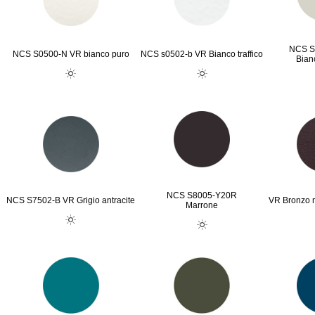
NCS S
NCS S0500-N VR bianco puro
NCS s0502-b VR Bianco traffico
Bian
NCS S8005-Y20R
NCS S7502-B VR Grigio antracite
VR Bronzo m
Marrone