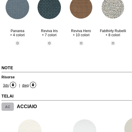
Fabthirty Rubelli
Panarea
Reviva Iris
Reviva Hero
+ 8 colori
+ 4 colori
+ 7 colori
+ 10 colori
NOTE
Risorse
|
3ds
dwg
TELAI
AC
ACCIAIO