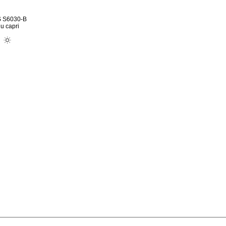
 S6030-B
lu capri