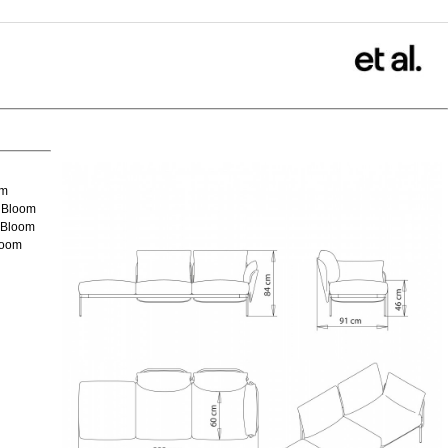
om
 Bloom
 Bloom
loom