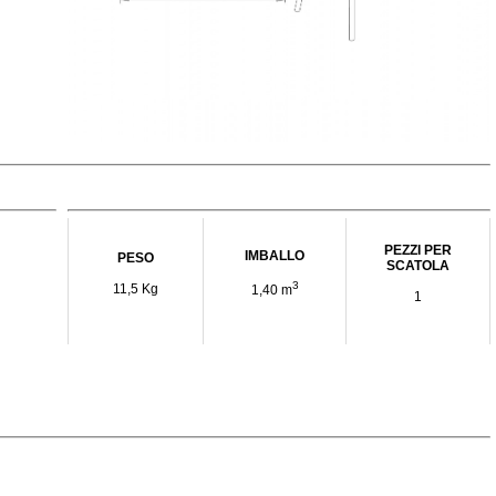
PEZZI PER
IMBALLO
PESO
SCATOLA
3
11,5 Kg
1,40 m
1