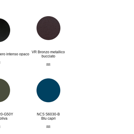
VR Bronzo metallico
ro intenso opaco
bucciato
20-G50Y
NCS S6030-B
oliva
Blu capri