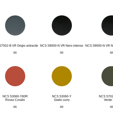
7502-B VR Grigio antracite
NCS S9000-N VR Nero intenso
NCS S9000-N VR Ne
NCS S3060-Y80R
NCS S3060-Y
NCS S70
Rosso Corallo
Giallo curry
Verde 