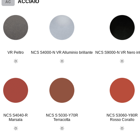
AC
ACCIAIO
VR Peltro
NCS S4000-N VR Alluminio brillante
NCS S9000-N VR Nero in
NCS S4040-R
NCS S 5030-Y70R
NCS S3060-Y80R
Marsala
Terracotta
Rosso Corallo