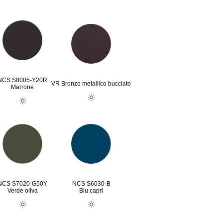
NCS S8005-Y20R
VR Bronzo metallico bucciato
Marrone
NCS S7020-G50Y
NCS S6030-B
Verde oliva
Blu capri