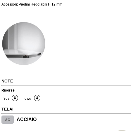
Accessori: Piedini Regolabili H 12 mm
NOTE
Risorse
3ds
dwg
TELAI
AC
ACCIAIO