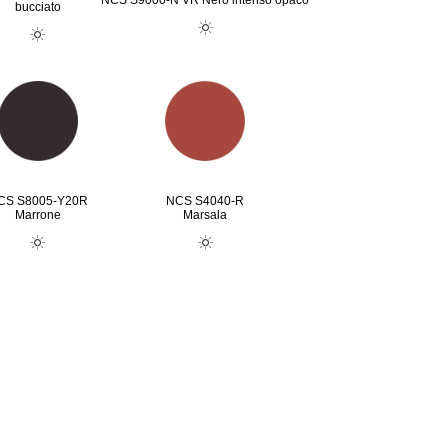
NCS S9000-N VR Nero intenso opaco
bucciato
CS S8005-Y20R
NCS S4040-R
Marrone
Marsala