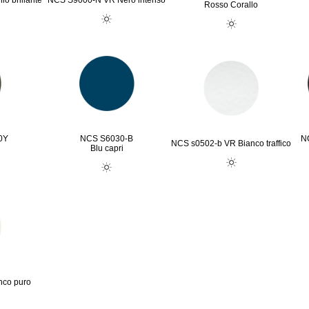
o brillante
NCS S9000-N VR Nero intenso
Rosso Corallo
0Y
NCS S6030-B
N
NCS s0502-b VR Bianco traffico
Blu capri
nco puro