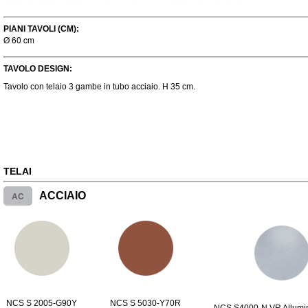
PIANI TAVOLI (CM):
Ø 60 cm
TAVOLO DESIGN:
Tavolo con telaio 3 gambe in tubo acciaio. H 35 cm.
TELAI
AC
ACCIAIO
NCS S 2005-G90Y
NCS S 5030-Y70R