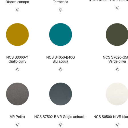
NCS S4000-N VR Allumini
Bianco canapa
Terracotta
NCS S3060-Y
NCS S4050-B40G
NCS S7020-G5
Giallo curry
Blu acqua
Verde oliva
VR Peltro
NCS S7502-B VR Grigio antracite
NCS S0500-N VR bia