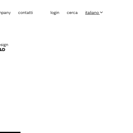
mpany
contatti
login
cerca
italiano
sign
&D