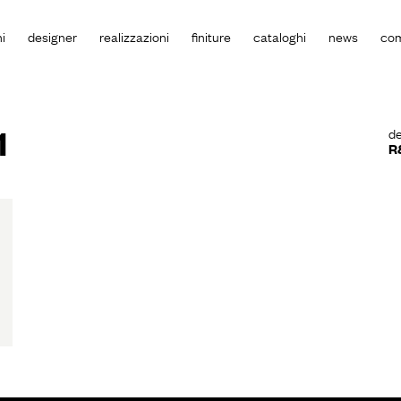
i
designer
realizzazioni
finiture
cataloghi
news
co
1
de
R