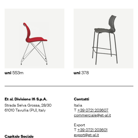
553m
378
uni
uni
Et al. Divisione
Ifi S.p.A.
Contatti
Strada Selva Grossa, 28/30
Italia
61010 Tavullia (PU), Italy
T
+39 0721 203607
commerciale@et-al.it
Export
T
+39 0721 203601
export@et-al.it
Capitale Sociale