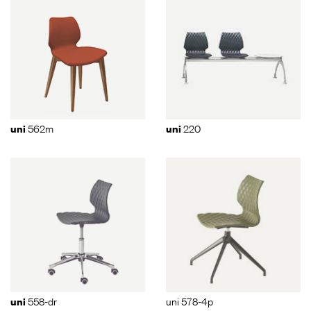
562m
220
uni
uni
558-dr
uni 578-4p
uni