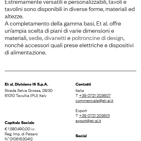
Estremamente versatili e personalizzabili, tavoli e
tavolini sono disponibili in diverse forme, materiali ed
altezze.
A completamento della gamma basi, Et al. offre
un’ampia scelta di piani di varie dimensioni e
materiali,
sedie
,
divanetti
e
poltroncine di design
,
nonché accessori quali prese elettriche e dispositivi
di alimentazione.
Et al. Divisione
Ifi S.p.A.
Contatti
Strada Selva Grossa, 28/30
Italia
61010 Tavullia (PU), Italy
T
+39 0721 203607
commerciale@et-al.it
Export
T
+39 0721 203601
export@et-al.it
Capitale Sociale
€ 1.580.490,00 i.v.
Reg. Imp. di Pesaro
Social
N˚01061630412