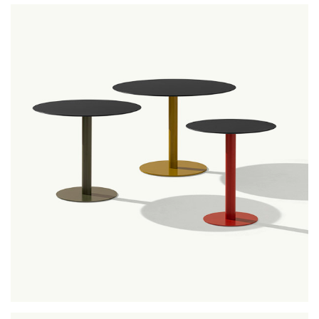
ax
mt