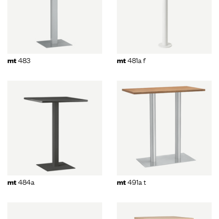
483
481a f
mt
mt
484a
491a t
mt
mt