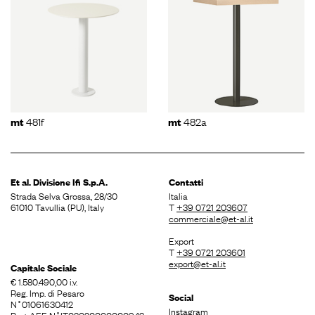
481f
482a
mt
mt
Et al. Divisione
Ifi S.p.A.
Contatti
Strada Selva Grossa, 28/30
Italia
61010 Tavullia (PU), Italy
T
+39 0721 203607
commerciale@et-al.it
Export
T
+39 0721 203601
export@et-al.it
Capitale Sociale
€ 1.580.490,00 i.v.
Reg. Imp. di Pesaro
Social
N˚01061630412
Instagram
Reg. AEE N˚IT08020000000943