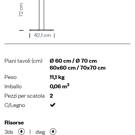
Piani tavoli (cm)
Ø 60 cm / Ø 70 cm
60x60 cm / 70x70 cm
Peso
11,1 kg
3
Imballo
0,06 m
Pezzi per scatola
2
C/Legno
Risorse
3ds
|
dwg