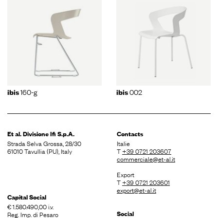
160-g
002
ibis
ibis
Et al. Divisione
Ifi S.p.A.
Contacts
Strada Selva Grossa, 28/30
Italie
61010 Tavullia (PU), Italy
T
+39 0721 203607
commerciale@et-al.it
Export
T
+39 0721 203601
export@et-al.it
Capital Social
€ 1.580.490,00 i.v.
Social
Reg. Imp. di Pesaro