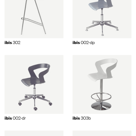
302
002-dp
ibis
ibis
002-dr
303b
ibis
ibis