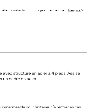
ciété
contacts
login
recherche
français
e avec structure en acier à 4 pieds. Assise
s un cadre en acier.
u impermeable pour l’exterieur (a rentrer en cas