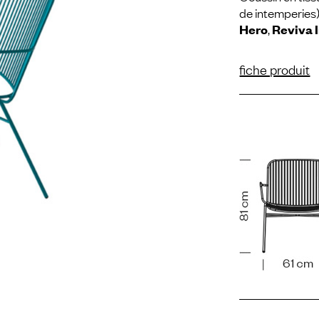
de intemperies)
Hero
,
Reviva I
fiche produit