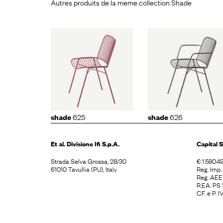
Autres produits de la meme collection Shade
de
625
shade
626
shade
6
625
626
shade
shade
Et al. Divisione
Ifi S.p.A.
Capital S
Strada Selva Grossa, 28/30
€ 1.580.49
61010 Tavullia (PU), Italy
Reg. Imp
Reg. AE
R.EA. PS
C.F. e P.