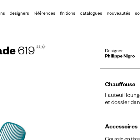
ons
designers
références
finitions
catalogues
nouveautés
so
ade
619
Designer
Philippe Nigro
Chauffeuse
Fauteuil loung
et dossier dan
Accessoires
Coussin en tiss