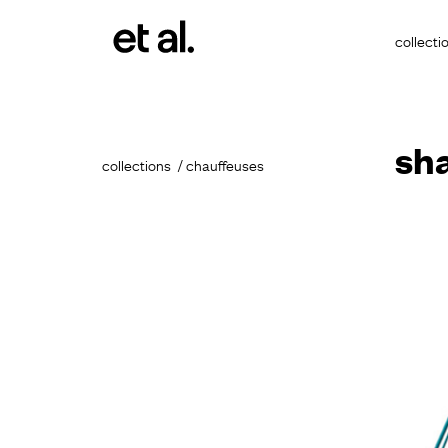
collecti
sh
collections
chauffeuses