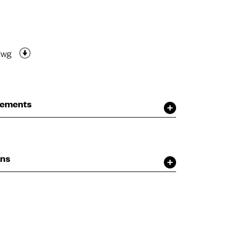
dwg
ètements
ans