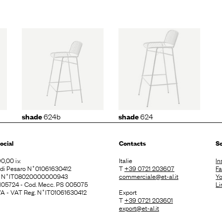
24b
shade
624
624b
624
shade
shade
ocial
Contacts
So
0,00 i.v.
Italie
In
. di Pesaro N˚01061630412
T
+39 0721 203607
F
E N˚IT08020000000943
commerciale@et-al.it
Y
 105724 - Cod. Mecc. PS 005075
Li
 IVA - VAT Reg. N˚IT01061630412
Export
T
+39 0721 203601
export@et-al.it