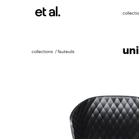
collecti
un
collections
fauteuils