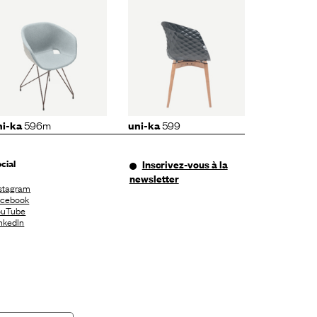
uni-ka
599
596m
599
ni-ka
uni-ka
cial
Inscrivez-vous à la
newsletter
stagram
acebook
ouTube
nkedIn