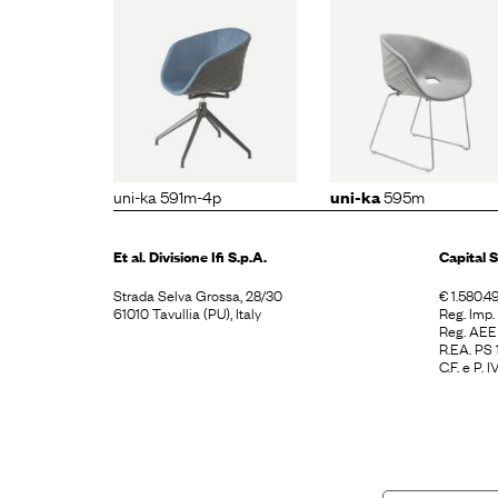
ni-ka
uni-ka
uni-ka
6
1m-4p
595m
uni-ka 591m-4p
595m
uni-ka
Et al. Divisione
Ifi S.p.A.
Capital S
Strada Selva Grossa, 28/30
€ 1.580.49
61010 Tavullia (PU), Italy
Reg. Imp
Reg. AE
R.EA. PS
C.F. e P.