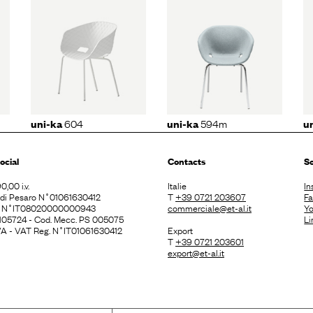
uni-ka
uni-ka
04
594m
596m
604
594m
uni-ka
uni-ka
u
ocial
Contacts
So
0,00 i.v.
Italie
In
. di Pesaro N˚01061630412
T
+39 0721 203607
F
E N˚IT08020000000943
commerciale@et-al.it
Y
 105724 - Cod. Mecc. PS 005075
Li
 IVA - VAT Reg. N˚IT01061630412
Export
T
+39 0721 203601
export@et-al.it