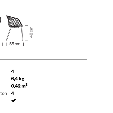
4
6,4 kg
3
0,42 m
rton
4