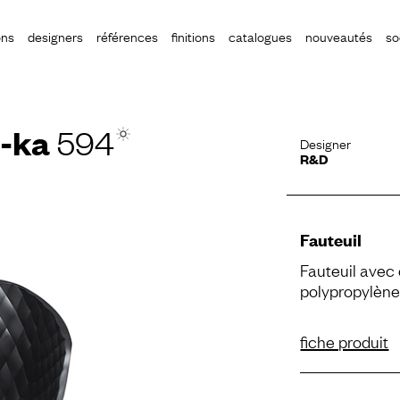
ons
designers
références
finitions
catalogues
nouveautés
so
i-ka
594
Designer
R&D
Fauteuil
Fauteuil avec
polypropylène
fiche produit