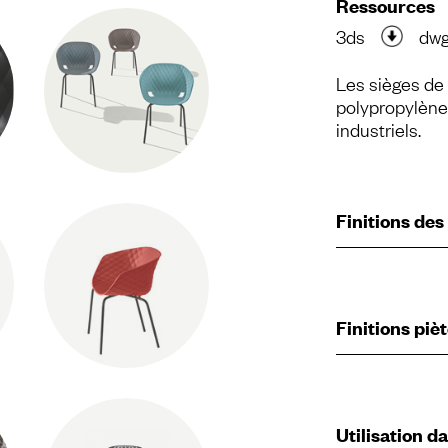
Ressources
3ds
dw
Les sièges de
polypropylèn
industriels.
Finitions des
Finitions pi
Utilisation d