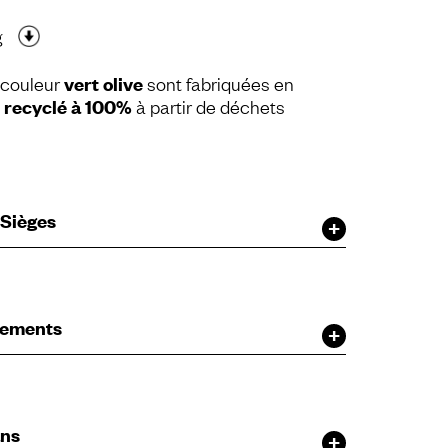
g
 couleur
vert olive
sont fabriquées en
e
recyclé à 100%
à partir de déchets
 Sièges
ètements
ans