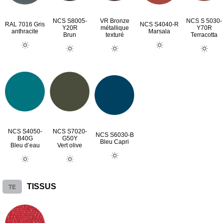
NCS S8005-
VR Bronze
NCS S 5030-
RAL 7016 Gris
NCS S4040-R
Y20R
métallique
Y70R
anthracite
Marsala
Brun
texturé
Terracotta
NCS S4050-
NCS S7020-
NCS S6030-B
B40G
G50Y
Bleu Capri
Bleu d’eau
Vert olive
TE
TISSUS