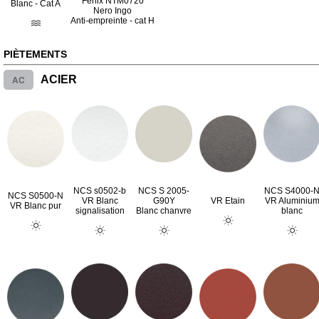
Fenix NTM0720
Blanc - Cat A
Nero Ingo
Anti-empreinte - cat H
PIÈTEMENTS
AC
ACIER
NCS s0502-b
NCS S 2005-
NCS S4000-
NCS S0500-N
VR Blanc
G90Y
VR Etain
VR Aluminiu
VR Blanc pur
signalisation
Blanc chanvre
blanc