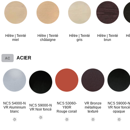
Hêtre | Teinté
Hêtre | Teinté
Hêtre | Teinté
Hêtre | Teinté
Hê
miel
châtaigne
gris
brun
AC
ACIER
NCS S4000-N
NCS S3060-
VR Bronze
NCS S9000-
NCS S9000-N
VR Aluminium
Y80R
métallique
VR Noir foncé
VR Noir foncé
blanc
Rouge corail
texturé
opaque