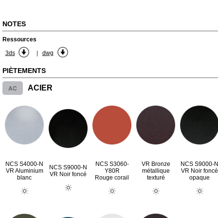
NOTES
Ressources
|
3ds
dwg
PIÈTEMENTS
AC
ACIER
NCS S4000-N
NCS S3060-
VR Bronze
NCS S9000-
NCS S9000-N
VR Aluminium
Y80R
métallique
VR Noir foncé
VR Noir foncé
blanc
Rouge corail
texturé
opaque