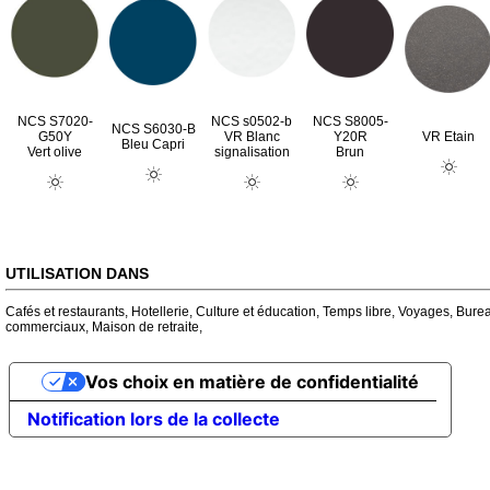
NCS S7020-
NCS s0502-b
NCS S8005-
NCS S6030-B
G50Y
VR Blanc
Y20R
VR Etain
Bleu Capri
Vert olive
signalisation
Brun
UTILISATION DANS
Cafés et restaurants
,
Hotellerie
,
Culture et éducation
,
Temps libre
,
Voyages
,
Bure
commerciaux
,
Maison de retraite
,
Vos choix en matière de confidentialité
Notification lors de la collecte