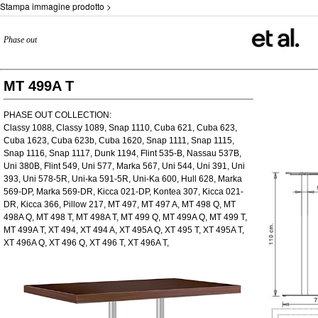
Stampa immagine prodotto >
Phase out
MT 499A T
PHASE OUT COLLECTION:
Classy 1088, Classy 1089, Snap 1110, Cuba 621, Cuba 623,
Cuba 1623, Cuba 623b, Cuba 1620, Snap 1111, Snap 1115,
Snap 1116, Snap 1117, Dunk 1194, Flint 535-B, Nassau 537B,
Uni 380B, Flint 549, Uni 577, Marka 567, Uni 544, Uni 391, Uni
393, Uni 578-5R, Uni-ka 591-5R, Uni-Ka 600, Hull 628, Marka
569-DP, Marka 569-DR, Kicca 021-DP, Kontea 307, Kicca 021-
DR, Kicca 366, Pillow 217, MT 497, MT 497 A, MT 498 Q, MT
498A Q, MT 498 T, MT 498A T, MT 499 Q, MT 499A Q, MT 499 T,
MT 499A T, XT 494, XT 494 A, XT 495A Q, XT 495 T, XT 495A T,
XT 496A Q, XT 496 Q, XT 496 T, XT 496A T,