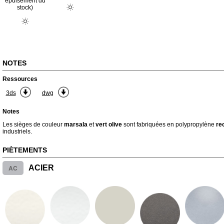
épuisement du
stock)
NOTES
Ressources
3ds
dwg
Notes
Les sièges de couleur
marsala
et
vert olive
sont fabriquées en polypropylène
re
industriels.
PIÈTEMENTS
AC
ACIER