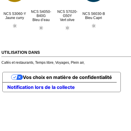
NCS S4050-
NCS S7020-
NCS S3060-Y
NCS S6030-B
B40G
G50Y
Jaune curry
Bleu Capri
Bleu d’eau
Vert olive
UTILISATION DANS
Cafés et restaurants
,
Temps libre
,
Voyages
,
Plein air
,
Vos choix en matière de confidentialité
Notification lors de la collecte