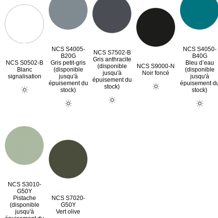
NCS S4005-
NCS S4050-
NCS S7502-B
B20G
B40G
Gris anthracite
NCS S0502-B
Gris petit-gris
Bleu d’eau
(disponible
NCS S9000-N
Blanc
(disponible
(disponible
jusqu'à
Noir foncé
signalisation
jusqu'à
jusqu'à
épuisement du
épuisement du
épuisement d
stock)
stock)
stock)
NCS S3010-
G50Y
Pistache
NCS S7020-
(disponible
G50Y
jusqu'à
Vert olive