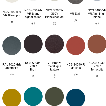
NCS s0502-b
NCS S 2005-
NCS S4000-
NCS S0500-N
VR Blanc
G90Y
VR Etain
VR Aluminiu
VR Blanc pur
signalisation
Blanc chanvre
blanc
NCS S8005-
VR Bronze
NCS S 5030-
RAL 7016 Gris
NCS S4040-R
Y20R
métallique
Y70R
anthracite
Marsala
Brun
texturé
Terracotta