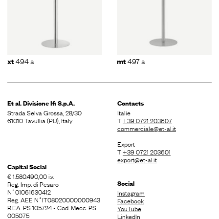
494 a
497 a
xt
mt
Et al. Divisione
Ifi S.p.A.
Contacts
Strada Selva Grossa, 28/30
Italie
61010 Tavullia (PU), Italy
T
+39 0721 203607
commerciale@et-al.it
Export
T
+39 0721 203601
export@et-al.it
Capital Social
€ 1.580.490,00 i.v.
Social
Reg. Imp. di Pesaro
N˚01061630412
Instagram
Reg. AEE N˚IT08020000000943
Facebook
R.EA. PS 105724 - Cod. Mecc. PS
YouTube
005075
LinkedIn