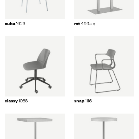
1623
499a q
cuba
mt
1088
1116
classy
snap