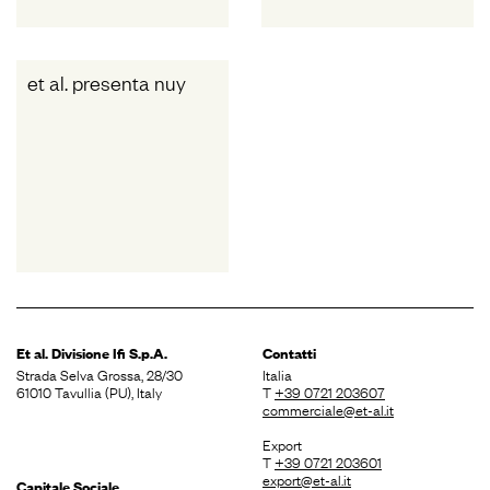
et al. presenta nuy
Et al. Divisione
Ifi S.p.A.
Contatti
Strada Selva Grossa, 28/30
Italia
61010 Tavullia (PU), Italy
T
+39 0721 203607
commerciale@et-al.it
Export
T
+39 0721 203601
export@et-al.it
Capitale Sociale