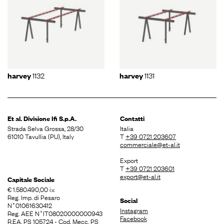
1132
1131
harvey
harvey
Et al. Divisione
Ifi S.p.A.
Contatti
Strada Selva Grossa, 28/30
Italia
61010 Tavullia (PU), Italy
T
+39 0721 203607
commerciale@et-al.it
Export
T
+39 0721 203601
export@et-al.it
Capitale Sociale
€ 1.580.490,00 i.v.
Reg. Imp. di Pesaro
Social
N˚01061630412
Instagram
Reg. AEE N˚IT08020000000943
Facebook
R.EA. PS 105724 - Cod. Mecc. PS