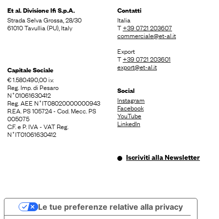
Et al. Divisione
Ifi S.p.A.
Contatti
Strada Selva Grossa, 28/30
Italia
61010 Tavullia (PU), Italy
T
+39 0721 203607
commerciale@et-al.it
Export
T
+39 0721 203601
export@et-al.it
Capitale Sociale
€ 1.580.490,00 i.v.
Reg. Imp. di Pesaro
Social
N˚01061630412
Instagram
Reg. AEE N˚IT08020000000943
Facebook
R.EA. PS 105724 - Cod. Mecc. PS
YouTube
005075
LinkedIn
C.F. e P. IVA - VAT Reg.
N˚IT01061630412
Iscriviti alla Newsletter
Le tue preferenze relative alla privacy