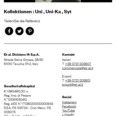
Kollektionen
:
Uni
,
Uni-Ka
,
Syt
TeilenSie die Referenz
Et al. Divisione
Ifi S.p.A.
Kontakt
Strada Selva Grossa, 28/30
Italien
61010 Tavullia (PU), Italy
T
+39 0721 203607
commerciale@et-al.it
Export
T
+39 0721 203601
export@et-al.it
Gesellschaftskapital
€ 1.580.490,00 i.v.
Reg. Imp. di Pesaro
Social
N˚01061630412
Instagram
Reg. AEE N˚IT08020000000943
Facebook
R.EA. PS 105724 - Cod. Mecc. PS
YouTube
005075
LinkedIn
C.F. e P. IVA - VAT Reg.