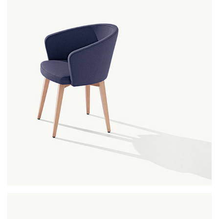
kicca