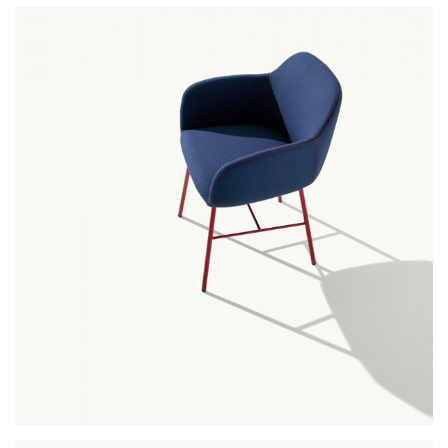
agami
myra