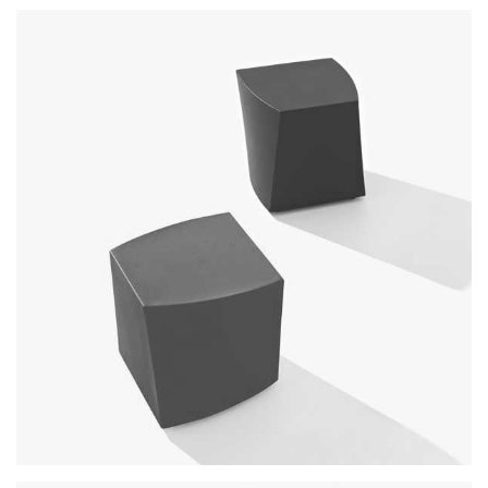
pif
boom