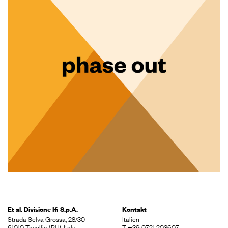
phase out
Et al. Divisione
Ifi S.p.A.
Kontakt
Strada Selva Grossa, 28/30
Italien
61010 Tavullia (PU), Italy
T
+39 0721 203607