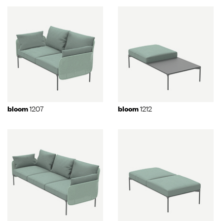
1207
1212
bloom
bloom