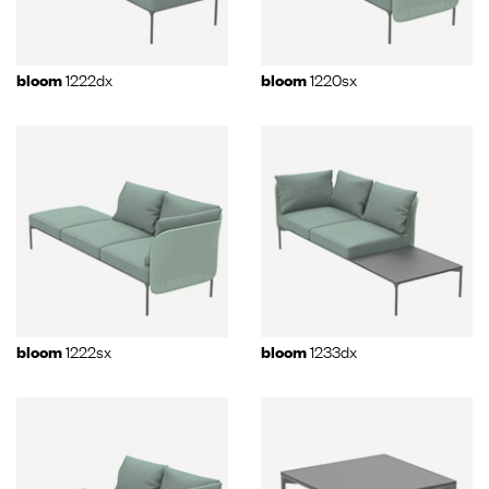
1222dx
1220sx
bloom
bloom
1222sx
1233dx
bloom
bloom