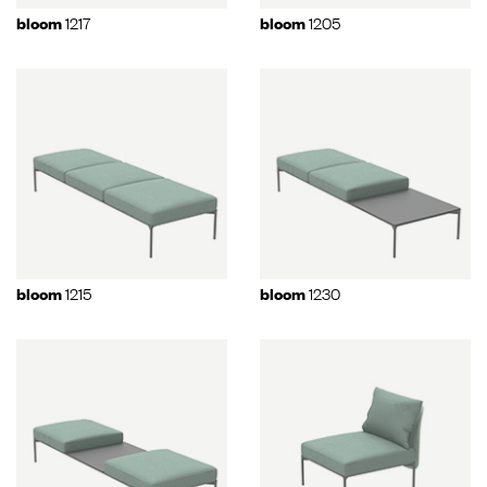
1217
1205
bloom
bloom
1215
1230
bloom
bloom