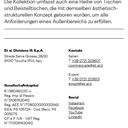
Die Kollektion umfasst auch eine Reihe von Tischen
und Beistelltischen, die mit demselben ästhetisch-
strukturellen Konzept geboren wurden, um alle
Anforderungen eines Außenbereichs zu erfüllen.
Et al. Divisione
Ifi S.p.A.
Kontakt
Strada Selva Grossa, 28/30
Italien
61010 Tavullia (PU), Italy
T
+39 0721 203607
commerciale@et-al.it
Export
T
+39 0721 203601
export@et-al.it
Gesellschaftskapital
€ 1.580.490,00 i.v.
Reg. Imp. di Pesaro
Social
N˚01061630412
Instagram
Reg. AEE N˚IT08020000000943
Facebook
R.EA. PS 105724 - Cod. Mecc. PS
YouTube
005075
LinkedIn
C.F. e P. IVA - VAT Reg.
N˚IT01061630412