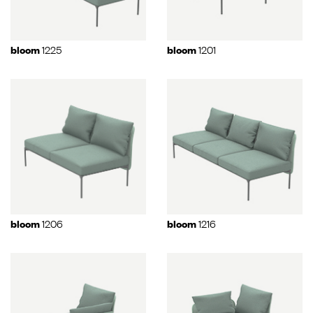
1225
1201
bloom
bloom
1206
1216
bloom
bloom