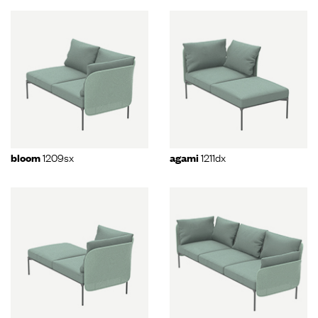
1209sx
1211dx
bloom
agami