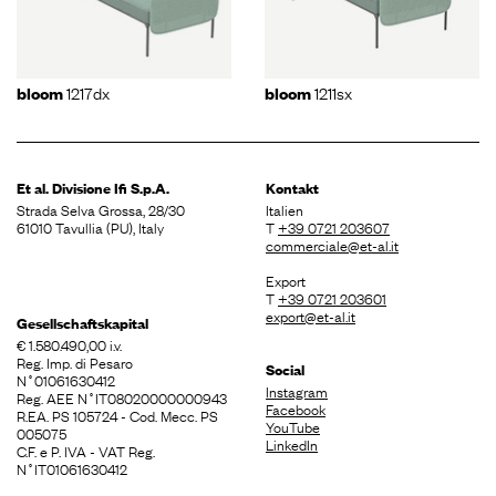
1217dx
1211sx
bloom
bloom
Et al. Divisione
Ifi S.p.A.
Kontakt
Strada Selva Grossa, 28/30
Italien
61010 Tavullia (PU), Italy
T
+39 0721 203607
commerciale@et-al.it
Export
T
+39 0721 203601
export@et-al.it
Gesellschaftskapital
€ 1.580.490,00 i.v.
Reg. Imp. di Pesaro
Social
N˚01061630412
Instagram
Reg. AEE N˚IT08020000000943
Facebook
R.EA. PS 105724 - Cod. Mecc. PS
YouTube
005075
LinkedIn
C.F. e P. IVA - VAT Reg.
N˚IT01061630412