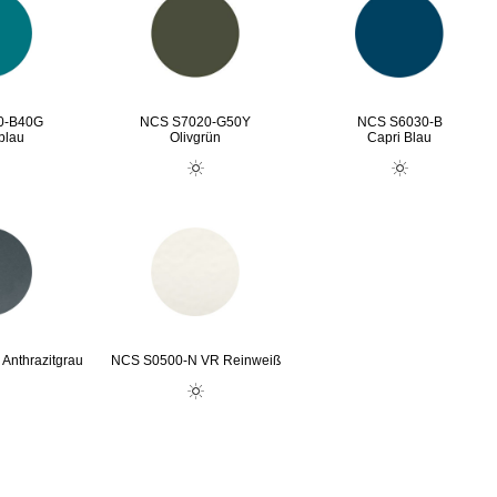
0-B40G
NCS S7020-G50Y
NCS S6030-B
blau
Olivgrün
Capri Blau
Anthrazitgrau
NCS S0500-N VR Reinweiß