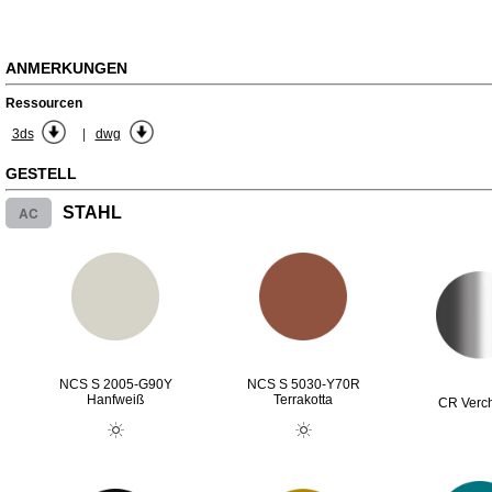
ANMERKUNGEN
Ressourcen
|
3ds
dwg
GESTELL
AC
STAHL
NCS S 2005-G90Y
NCS S 5030-Y70R
Hanfweiß
Terrakotta
CR Verc