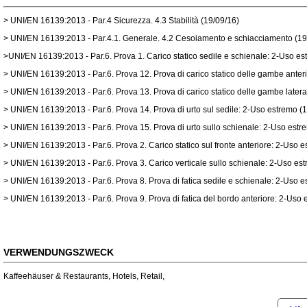
> UNI/EN 16139:2013 - Par.4 Sicurezza. 4.3 Stabilità (19/09/16)
> UNI/EN 16139:2013 - Par.4.1. Generale. 4.2 Cesoiamento e schiacciamento (19
>UNI/EN 16139:2013 - Par.6. Prova 1. Carico statico sedile e schienale: 2-Uso es
> UNI/EN 16139:2013 - Par.6. Prova 12. Prova di carico statico delle gambe anter
> UNI/EN 16139:2013 - Par.6. Prova 13. Prova di carico statico delle gambe latera
> UNI/EN 16139:2013 - Par.6. Prova 14. Prova di urto sul sedile: 2-Uso estremo (
> UNI/EN 16139:2013 - Par.6. Prova 15. Prova di urto sullo schienale: 2-Uso estr
> UNI/EN 16139:2013 - Par.6. Prova 2. Carico statico sul fronte anteriore: 2-Uso 
> UNI/EN 16139:2013 - Par.6. Prova 3. Carico verticale sullo schienale: 2-Uso es
> UNI/EN 16139:2013 - Par.6. Prova 8. Prova di fatica sedile e schienale: 2-Uso 
> UNI/EN 16139:2013 - Par.6. Prova 9. Prova di fatica del bordo anteriore: 2-Uso 
VERWENDUNGSZWECK
Kaffeehäuser & Restaurants
,
Hotels
,
Retail
,