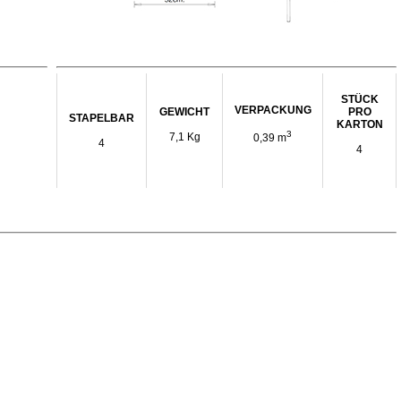
STÜCK
VERPACKUNG
GEWICHT
PRO
STAPELBAR
KARTON
3
7,1 Kg
0,39 m
4
4