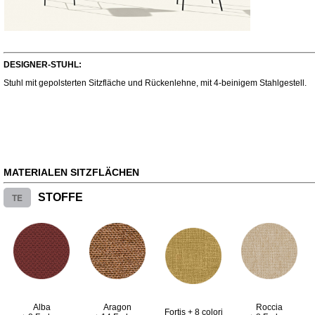
DESIGNER-STUHL:
Stuhl mit gepolsterten Sitzfläche und Rückenlehne, mit 4-beinigem Stahlgestell.
MATERIALEN SITZFLÄCHEN
TE
STOFFE
Alba
Aragon
Roccia
Fortis + 8 colori