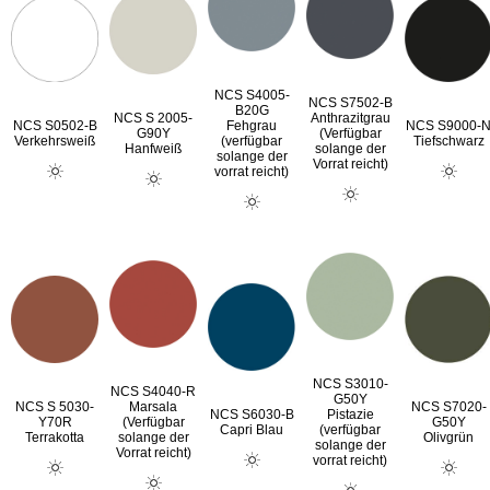
NCS S4005-
NCS S7502-B
B20G
NCS S 2005-
Anthrazitgrau
NCS S0502-B
Fehgrau
NCS S9000-
G90Y
(Verfügbar
Verkehrsweiß
(verfügbar
Tiefschwarz
Hanfweiß
solange der
solange der
Vorrat reicht)
vorrat reicht)
NCS S3010-
NCS S4040-R
G50Y
NCS S 5030-
Marsala
NCS S7020-
NCS S6030-B
Pistazie
Y70R
(Verfügbar
G50Y
Capri Blau
(verfügbar
Terrakotta
solange der
Olivgrün
solange der
Vorrat reicht)
vorrat reicht)