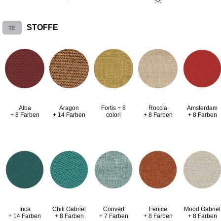
TE
STOFFE
Alba
Aragon
Fortis + 8
Roccia
Amsterdam
+ 8 Farben
+ 14 Farben
colori
+ 8 Farben
+ 8 Farben
Inca
Chili Gabriel
Convert
Fenice
Mood Gabriel
+ 14 Farben
+ 8 Farben
+ 7 Farben
+ 8 Farben
+ 8 Farben