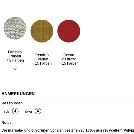
Fabthirty
Remix 3
Ocean
Rubelli
Kvadrat
Mastrotto
+ 8 Farben
+ 15 Farben
+ 15 Farben
ANMERKUNGEN
Ressourcen
3ds
dwg
Notes
Die
marsala
- und
olivgrünen
Schalen bestehen zu
100% aus recyceltem Polyp