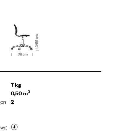
7 kg
3
0,50 m
ton
2
dwg