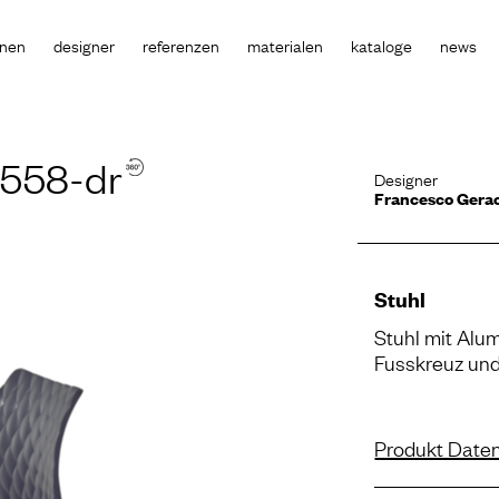
onen
designer
referenzen
materialen
kataloge
news
 558-dr
Designer
Francesco Gera
Stuhl
Stuhl mit Alu
Fusskreuz und 
Produkt Daten