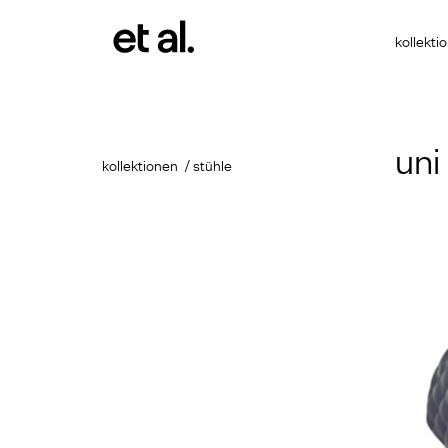
kollekti
uni
kollektionen
stühle