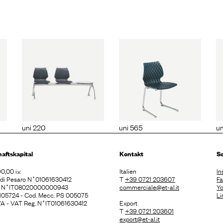
0
uni 565
uni 562m
uni 220
uni 565
u
haftskapital
Kontakt
So
0,00 i.v.
Italien
In
. di Pesaro N˚01061630412
T
+39 0721 203607
F
E N˚IT08020000000943
commerciale@et-al.it
Y
 105724 - Cod. Mecc. PS 005075
Li
 IVA - VAT Reg. N˚IT01061630412
Export
T
+39 0721 203601
export@et-al.it