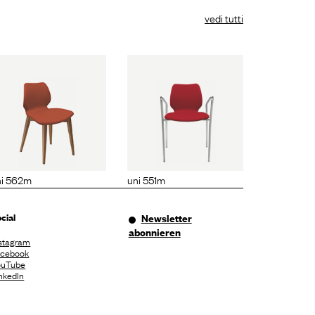
vedi tutti
uni 551m
ni 562m
uni 551m
cial
Newsletter
abonnieren
stagram
acebook
ouTube
nkedIn