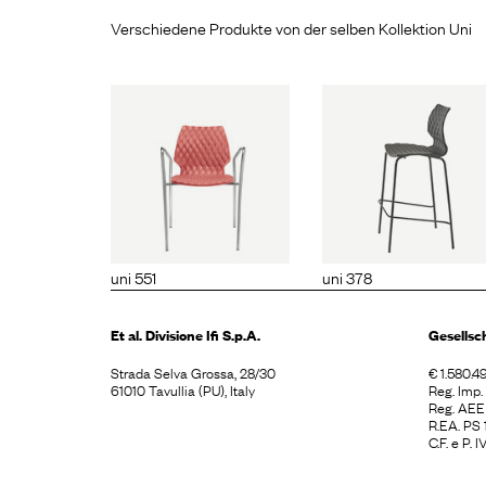
Verschiedene Produkte von der selben Kollektion Uni
i 551
uni 378
uni 22
uni 551
uni 378
Et al. Divisione
Ifi S.p.A.
Gesellsc
Strada Selva Grossa, 28/30
€ 1.580.49
61010 Tavullia (PU), Italy
Reg. Imp
Reg. AE
R.EA. PS
C.F. e P.