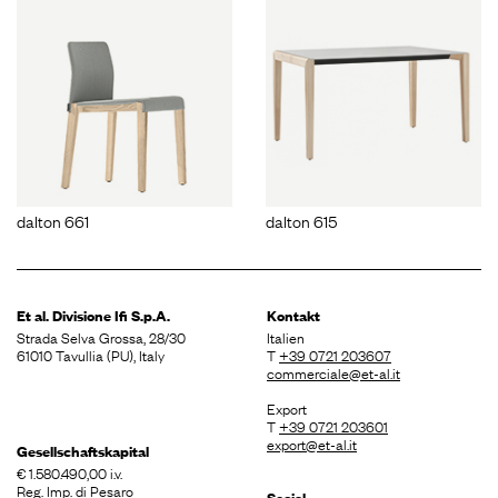
dalton 661
dalton 615
Et al. Divisione
Ifi S.p.A.
Kontakt
Strada Selva Grossa, 28/30
Italien
61010 Tavullia (PU), Italy
T
+39 0721 203607
commerciale@et-al.it
Export
T
+39 0721 203601
export@et-al.it
Gesellschaftskapital
€ 1.580.490,00 i.v.
Reg. Imp. di Pesaro
Social