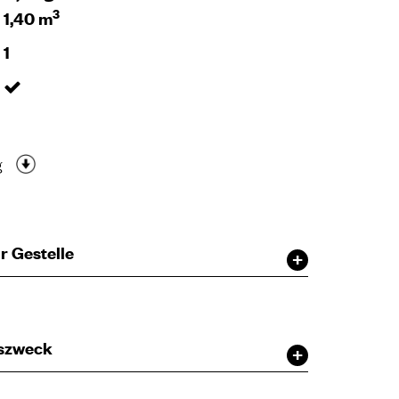
3
1,40 m
1
g
r Gestelle
szweck