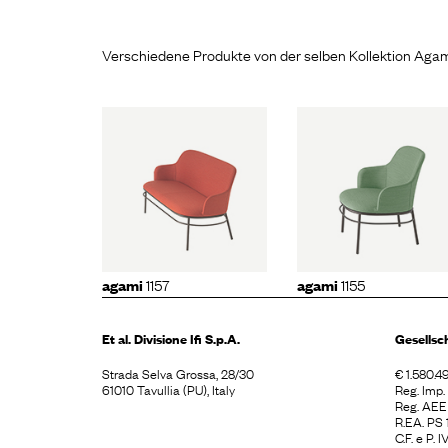
Verschiedene Produkte von der selben Kollektion Aga
mi
1157
agami
1155
agami
1
1157
1155
agami
agami
Et al. Divisione
Ifi S.p.A.
Gesellsc
Strada Selva Grossa, 28/30
€ 1.580.49
61010 Tavullia (PU), Italy
Reg. Imp
Reg. AE
R.EA. PS
C.F. e P.