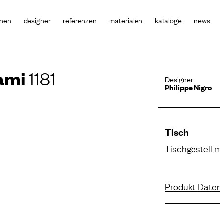
onen
designer
referenzen
materialen
kataloge
news
ami
1181
Designer
Philippe Nigro
Tisch
Tischgestell m
Produkt Daten