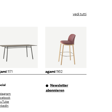
vedi tutti
agami
1162
1171
1162
gami
agami
cial
Newsletter
abonnieren
stagram
acebook
ouTube
nkedIn