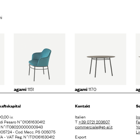
mi
151
agami
1170
agami
1171
1151
1170
agami
agami
a
haftskapital
Kontakt
So
0,00 i.v.
Italien
In
. di Pesaro N˚01061630412
T
+39 0721 203607
F
E N˚IT08020000000943
commerciale@et-al.it
Y
 105724 - Cod. Mecc. PS 005075
Li
 IVA - VAT Reg. N˚IT01061630412
Export