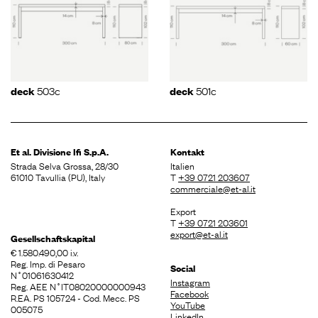
503c
501c
deck
deck
Et al. Divisione
Ifi S.p.A.
Kontakt
Strada Selva Grossa, 28/30
Italien
61010 Tavullia (PU), Italy
T
+39 0721 203607
commerciale@et-al.it
Export
T
+39 0721 203601
export@et-al.it
Gesellschaftskapital
€ 1.580.490,00 i.v.
Reg. Imp. di Pesaro
Social
N˚01061630412
Instagram
Reg. AEE N˚IT08020000000943
Facebook
R.EA. PS 105724 - Cod. Mecc. PS
YouTube
005075
LinkedIn