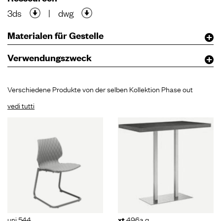
3ds
|
dwg
Materialen für Gestelle
Verwendungszweck
Verschiedene Produkte von der selben Kollektion Phase out
vedi tutti
uni 544
496a q
xt