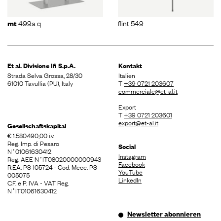
499a q
flint 549
mt
Et al. Divisione
Ifi S.p.A.
Kontakt
Strada Selva Grossa, 28/30
Italien
61010 Tavullia (PU), Italy
T
+39 0721 203607
commerciale@et-al.it
Export
T
+39 0721 203601
export@et-al.it
Gesellschaftskapital
€ 1.580.490,00 i.v.
Reg. Imp. di Pesaro
Social
N˚01061630412
Instagram
Reg. AEE N˚IT08020000000943
Facebook
R.EA. PS 105724 - Cod. Mecc. PS
YouTube
005075
LinkedIn
C.F. e P. IVA - VAT Reg.
N˚IT01061630412
Newsletter abonnieren