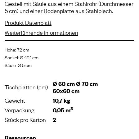
Gestell mit Säule aus einem Stahlrohr (Durchmesser
5 cm) und einer Bodenplatte aus Stahlblech.
Produkt Datenblatt
Weiterführende Informationen
Höhe: 72 cm
Sockel: Ø 42,1 cm
Säule: Ø 5 cm
Ø 60 cm Ø 70 cm
Tischplatten (cm)
60x60 cm
Gewicht
10,7 kg
3
Verpackung
0,05 m
Stück pro Karton
2
Ressourcen