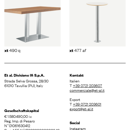
490 q
477 af
xt
xt
Et al. Divisione
Ifi S.p.A.
Kontakt
Strada Selva Grossa, 28/30
Italien
61010 Tavullia (PU), Italy
T
+39 0721 203607
commerciale@et-al.it
Export
T
+39 0721 203601
export@et-al.it
Gesellschaftskapital
€ 1.580.490,00 i.v.
Reg. Imp. di Pesaro
Social
N˚01061630412
Instagram
Reg. AEE N˚IT08020000000943