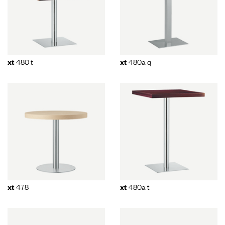
480 t
480a q
xt
xt
478
480a t
xt
xt