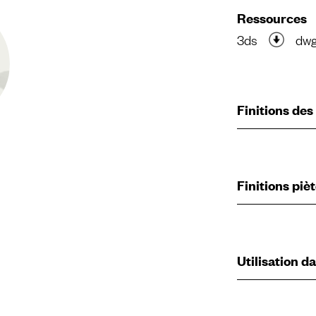
Ressources
3ds
dw
Finitions des
Finitions pi
Utilisation d