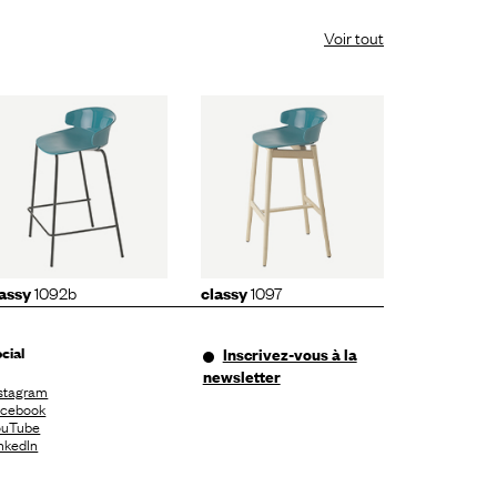
Voir tout
classy
1097
1092b
1097
assy
classy
cial
Inscrivez-vous à la
newsletter
stagram
acebook
ouTube
nkedIn