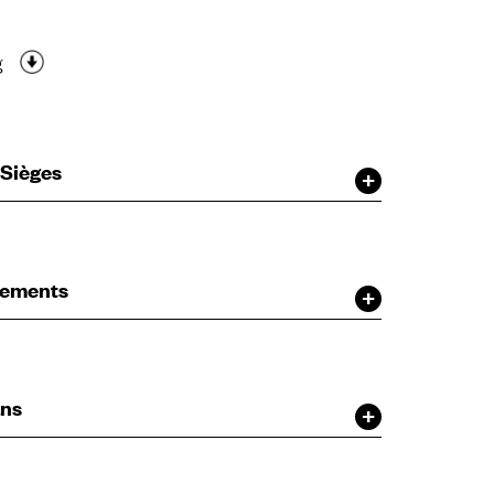
g
 Sièges
ètements
ans