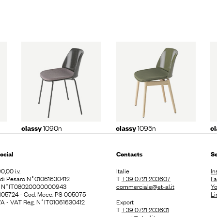
y
classy
classy
n
1095n
1092b
1090n
1095n
classy
classy
cl
ocial
Contacts
So
0,00 i.v.
Italie
In
. di Pesaro N˚01061630412
T
+39 0721 203607
F
E N˚IT08020000000943
commerciale@et-al.it
Y
 105724 - Cod. Mecc. PS 005075
Li
 IVA - VAT Reg. N˚IT01061630412
Export
T
+39 0721 203601
export@et-al.it