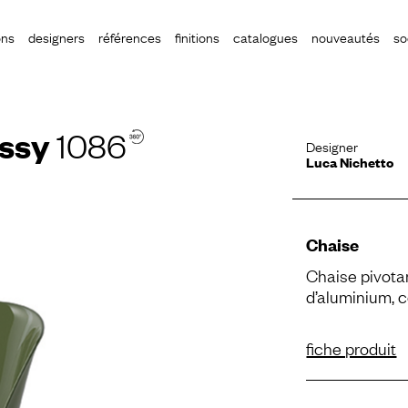
ons
designers
références
finitions
catalogues
nouveautés
so
assy
1086
Designer
Luca Nichetto
Chaise
Chaise pivota
d’aluminium, 
fiche produit