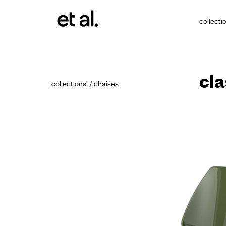
collecti
cl
collections
chaises