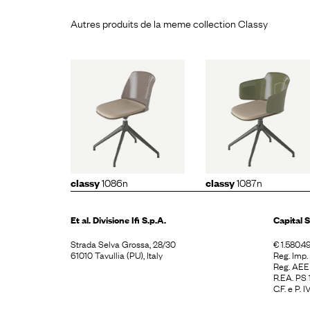
Autres produits de la meme collection Classy
lassy
classy
class
086n
1087n
1090
1086n
1087n
classy
classy
Et al. Divisione
Ifi S.p.A.
Capital S
Strada Selva Grossa, 28/30
€ 1.580.49
61010 Tavullia (PU), Italy
Reg. Imp
Reg. AE
R.EA. PS
C.F. e P.