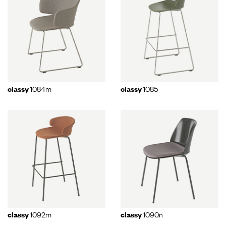
1084m
1085
classy
classy
1092m
1090n
classy
classy