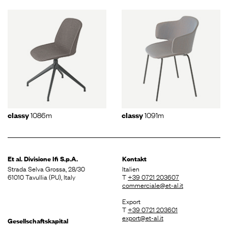
1086m
1091m
classy
classy
Et al. Divisione
Ifi S.p.A.
Kontakt
Strada Selva Grossa, 28/30
Italien
61010 Tavullia (PU), Italy
T
+39 0721 203607
commerciale@et-al.it
Export
T
+39 0721 203601
export@et-al.it
Gesellschaftskapital