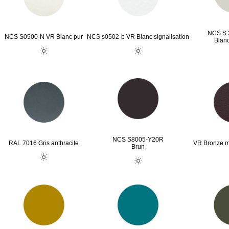
NCS S 
NCS S0500-N VR Blanc pur
NCS s0502-b VR Blanc signalisation
Blan
NCS S8005-Y20R
RAL 7016 Gris anthracite
VR Bronze mé
Brun