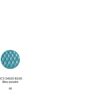
NCS S4020-B10G
Bleu poudre