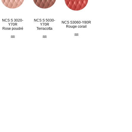
NCS S 3020-
NCS S 5030-
NCS S3060-Y80R
Y70R
Y70R
Rouge corail
Rose poudré
Terracotta