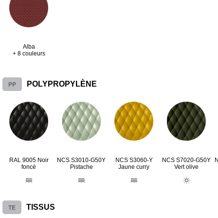
Alba
+ 8 couleurs
PP
POLYPROPYLÈNE
RAL 9005 Noir
NCS S3010-G50Y
NCS S3060-Y
NCS S7020-G50Y
foncé
Pistache
Jaune curry
Vert olive
TE
TISSUS