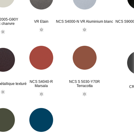
2005-G90Y
VR Etain
NCS S4000-N VR Aluminium blanc
NCS S9000
c chanvre
NCS S4040-R
NCS S 5030-Y70R
tallique texturé
Marsala
Terracotta
CR