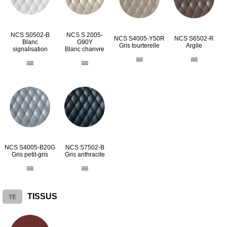
NCS S0502-B
NCS S 2005-
NCS S4005-Y50R
NCS S6502-R
Blanc
G90Y
Gris tourterelle
Argile
signalisation
Blanc chanvre
NCS S4005-B20G
NCS S7502-B
Gris petit-gris
Gris anthracite
TE
TISSUS