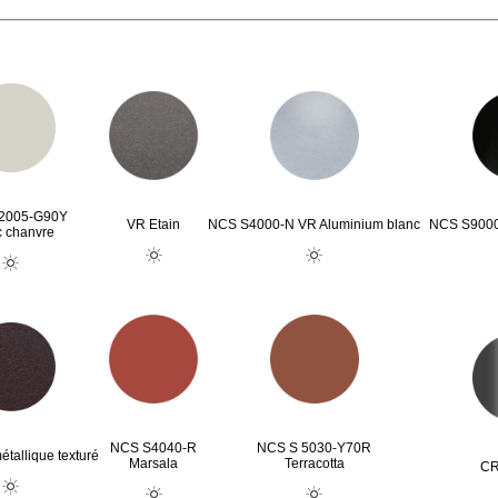
2005-G90Y
VR Etain
NCS S4000-N VR Aluminium blanc
NCS S9000
c chanvre
NCS S4040-R
NCS S 5030-Y70R
tallique texturé
Marsala
Terracotta
CR