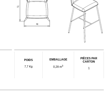
PIÈCES PAR
EMBALLAGE
POIDS
CARTON
3
7,7 Kg
0,28 m
1