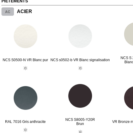
PIÈTEMENTS
AC
ACIER
NCS S 
NCS S0500-N VR Blanc pur
NCS s0502-b VR Blanc signalisation
Blan
NCS S8005-Y20R
RAL 7016 Gris anthracite
VR Bronze mé
Brun