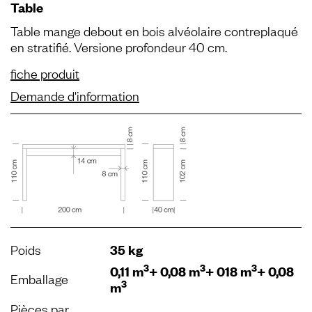
Table
Table mange debout en bois alvéolaire contreplaqué
en stratifié. Versione profondeur 40 cm.
fiche produit
Demande d'information
Poids
35 kg
3
3
3
0,11 m
+ 0,08 m
+ 018 m
+ 0,08
Emballage
3
m
Pièces par