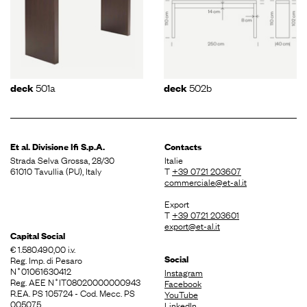
501a
502b
deck
deck
Et al. Divisione
Ifi S.p.A.
Contacts
Strada Selva Grossa, 28/30
Italie
61010 Tavullia (PU), Italy
T
+39 0721 203607
commerciale@et-al.it
Export
T
+39 0721 203601
export@et-al.it
Capital Social
€ 1.580.490,00 i.v.
Social
Reg. Imp. di Pesaro
N˚01061630412
Instagram
Reg. AEE N˚IT08020000000943
Facebook
R.EA. PS 105724 - Cod. Mecc. PS
YouTube
005075
LinkedIn