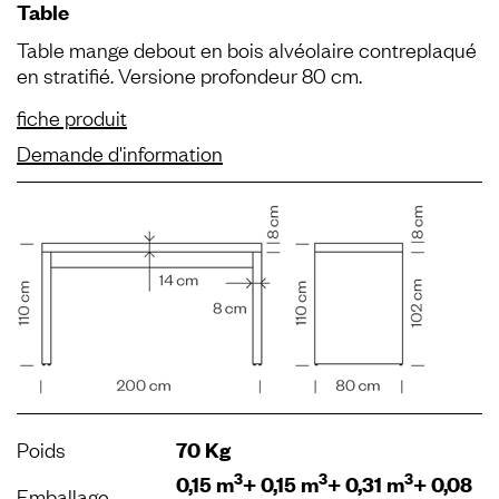
Table
Table mange debout en bois alvéolaire contreplaqué
en stratifié. Versione profondeur 80 cm.
fiche produit
Demande d'information
Poids
70 Kg
3
3
3
0,15 m
+ 0,15 m
+ 0,31 m
+ 0,08
Emballage