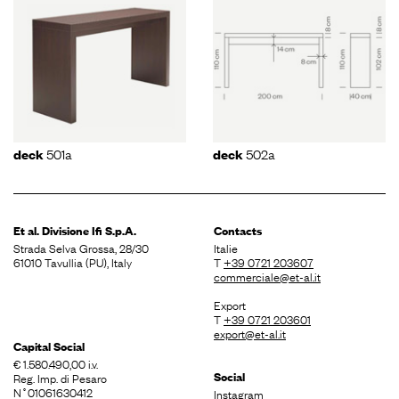
501a
502a
deck
deck
Et al. Divisione
Ifi S.p.A.
Contacts
Strada Selva Grossa, 28/30
Italie
61010 Tavullia (PU), Italy
T
+39 0721 203607
commerciale@et-al.it
Export
T
+39 0721 203601
export@et-al.it
Capital Social
€ 1.580.490,00 i.v.
Social
Reg. Imp. di Pesaro
N˚01061630412
Instagram