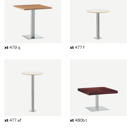
479 q
477 f
xt
xt
477 af
480b t
xt
xt