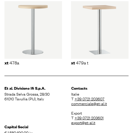
478a
479a t
xt
xt
Et al. Divisione
Ifi S.p.A.
Contacts
Strada Selva Grossa, 28/30
Italie
61010 Tavullia (PU), Italy
T
+39 0721 203607
commerciale@et-al.it
Export
T
+39 0721 203601
export@et-al.it
Capital Social
€ 1.580.490,00 i.v.