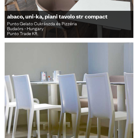
abaco, uni-ka, piani tavolo str compact
Punto Gelato Cukrászda és Pizzéria
Budaörs - Hungary
Punto Trade Kft.