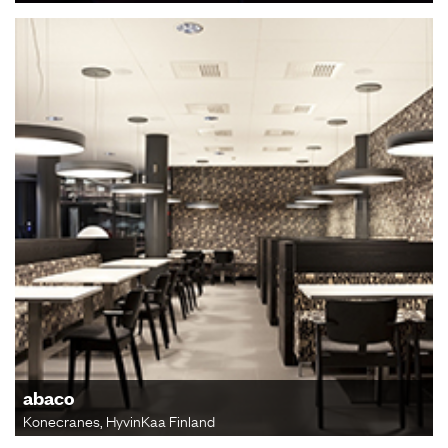
abaco
Konecranes, HyvinKaa Finland