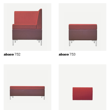
752
753
abaco
abaco