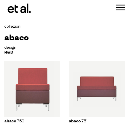
collezioni
abaco
design
R&D
750
751
abaco
abaco