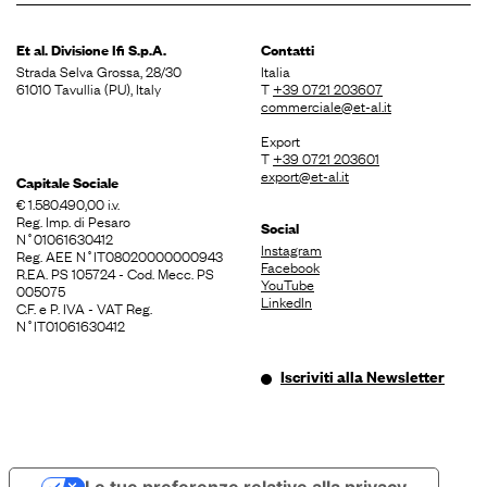
Et al. Divisione
Ifi S.p.A.
Contatti
Strada Selva Grossa, 28/30
Italia
61010 Tavullia (PU), Italy
T
+39 0721 203607
commerciale@et-al.it
Export
T
+39 0721 203601
export@et-al.it
Capitale Sociale
€ 1.580.490,00 i.v.
Reg. Imp. di Pesaro
Social
N˚01061630412
Instagram
Reg. AEE N˚IT08020000000943
Facebook
R.EA. PS 105724 - Cod. Mecc. PS
YouTube
005075
LinkedIn
C.F. e P. IVA - VAT Reg.
N˚IT01061630412
Iscriviti alla Newsletter