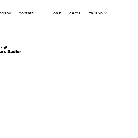
mpany
contatti
login
cerca
italiano
sign
arc Sadler