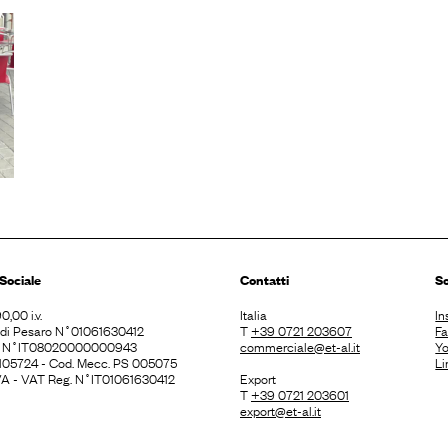
Sociale
Contatti
So
0,00 i.v.
Italia
In
. di Pesaro N˚01061630412
T
+39 0721 203607
F
E N˚IT08020000000943
commerciale@et-al.it
Y
 105724 - Cod. Mecc. PS 005075
Li
 IVA - VAT Reg. N˚IT01061630412
Export
T
+39 0721 203601
export@et-al.it