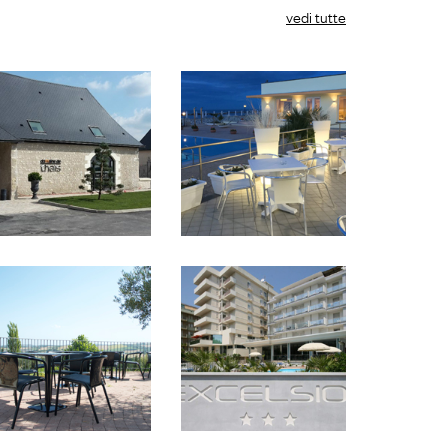
vedi tutte
maré, ax, piani
maré
tavolo str
compact