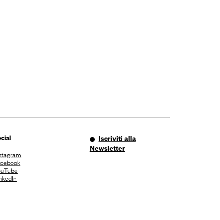
cial
Iscriviti alla
Newsletter
stagram
acebook
ouTube
nkedIn