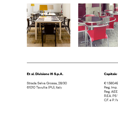
Et al. Divisione
Ifi S.p.A.
Capitale 
Strada Selva Grossa, 28/30
€ 1.580.49
61010 Tavullia (PU), Italy
Reg. Imp
Reg. AE
R.EA. PS
C.F. e P.