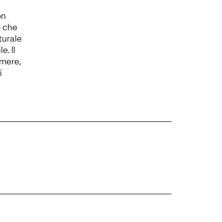
on
o che
turale
e. Il
imere,
i
kontea, kyk,
maré
maré, uni, uni-
ka