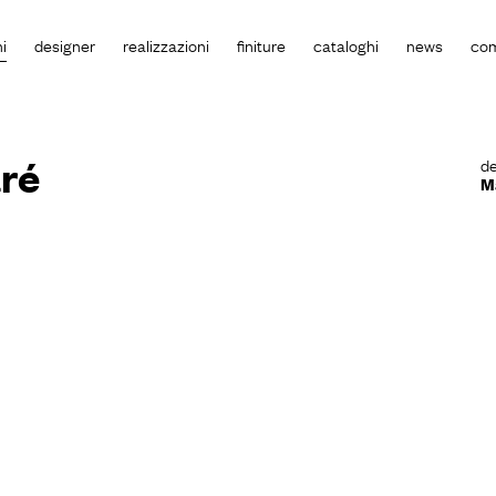
i
designer
realizzazioni
finiture
cataloghi
news
co
ré
de
M