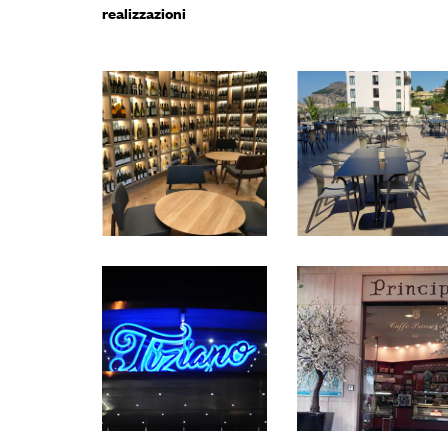
realizzazioni
maré, kontea
maré
maré
maré