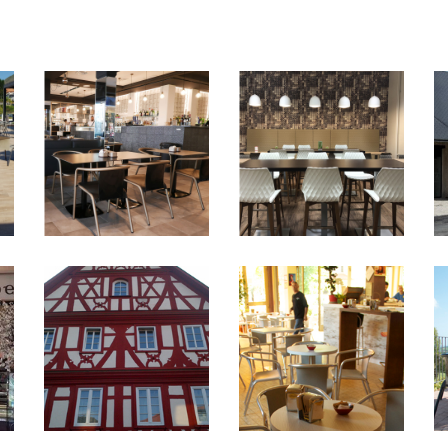
maré
maré