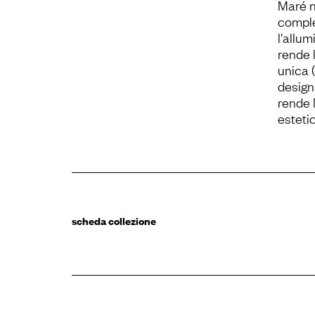
Maré n
comple
l'allum
rende l
unica (
design
rende 
esteti
scheda collezione
maré, nassau,
flint, maré
to-kyo, uni, uni-
ka