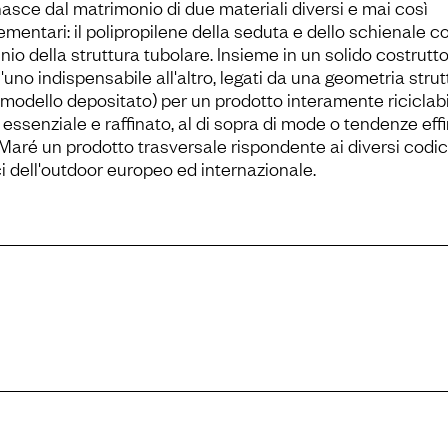
asce dal matrimonio di due materiali diversi e mai così
mentari: il polipropilene della seduta e dello schienale c
inio della struttura tubolare. Insieme in un solido costrutt
'uno indispensabile all'altro, legati da una geometria strut
modello depositato) per un prodotto interamente riciclabil
 essenziale e raffinato, al di sopra di mode o tendenze eff
Maré un prodotto trasversale rispondente ai diversi codic
ci dell'outdoor europeo ed internazionale.
ax, kicca, maré,
nomad, ring