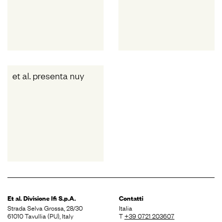
et al. presenta nuy
Et al. Divisione
Ifi S.p.A.
Contatti
Strada Selva Grossa, 28/30
Italia
61010 Tavullia (PU), Italy
T
+39 0721 203607