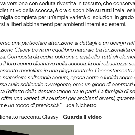
va versione con seduta rivestita in tessuto, che conserva 
istintivo della scocca, è ora disponibile su tutti i telai esi
miglia completa per un’ampia varietà di soluzioni in grado 
si a liberi abbinamenti per ambienti interni ed esterni.
erso una particolare attenzione ai dettagli e un design raff
ezione Classy trova un equilibrio naturale tra funzionalità e
a. Composta da sedia, poltrona e sgabello, tutti gli eleme
 il loro segno distintivo nella scocca, la cui robustezza s
tamente modellata in una piega centrale. L’accostamento 
e matericità sull'ampia seduta, opaca sotto e lucida sopra 
rsa sullo schienale avvolgente, crea un gioco di contrasti 
 l'effetto della demarcazione tra le parti. La famiglia di s
offre una varietà di soluzioni per ambienti diversi, garant
 e un tocco di preziosità.”
Luca Nichetto
ichetto racconta Classy -
Guarda il video