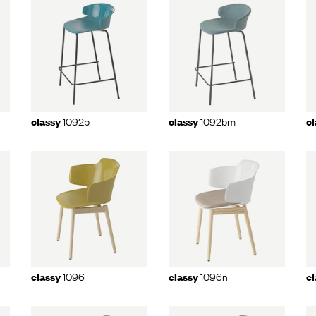
y
classy
classy
1095
b
1092bm
1092b
1092bm
classy
classy
c
classy
096
classy
1097
1096n
1096
1096n
classy
classy
c