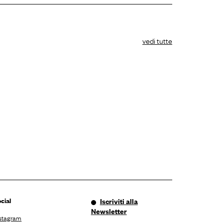
vedi tutte
cial
Iscriviti alla
Newsletter
stagram