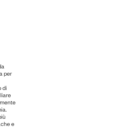
da
a per
o di
liare
cemente
ia.
più
ache e