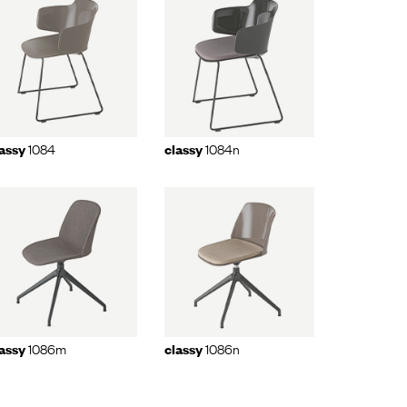
classy
1084n
1084
1084n
assy
classy
classy
1086n
1086m
1086n
assy
classy