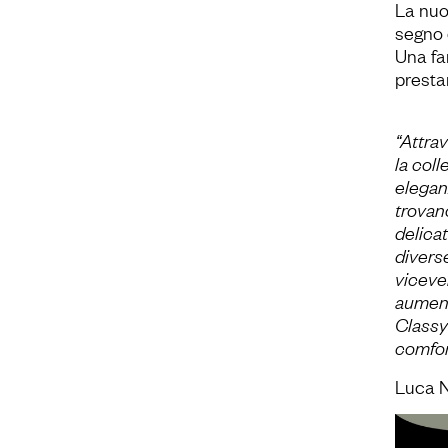
La nuo
segno d
Una fa
prestar
“Attrav
la coll
eleganz
trovano
delica
divers
viceve
aumenta
Classy 
comfort
Luca N